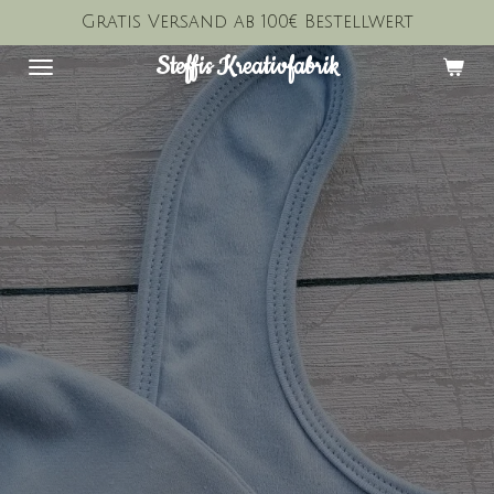
Gratis Versand ab 100€ Bestellwert
Zum
Hauptinhalt
Steffis Kreativfabrik
springen