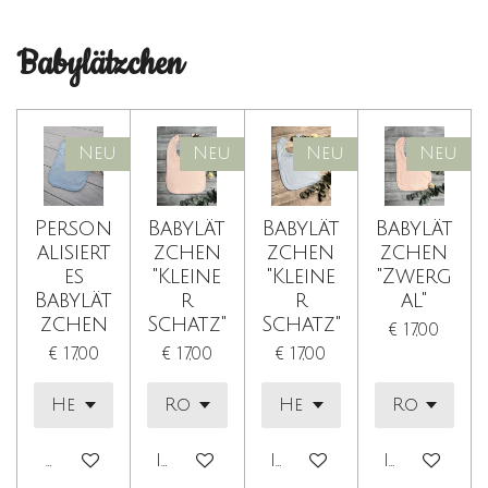
Babylätzchen
Neu
Neu
Neu
Neu
Person
Babylät
Babylät
Babylät
alisiert
zchen
zchen
zchen
es
"Kleine
"Kleine
"Zwerg
Babylät
r
r
al"
zchen
Schatz"
Schatz"
€ 17,00
€ 17,00
€ 17,00
€ 17,00
Details anzeigen
In den Warenkorb
In den Warenkorb
In den Wa