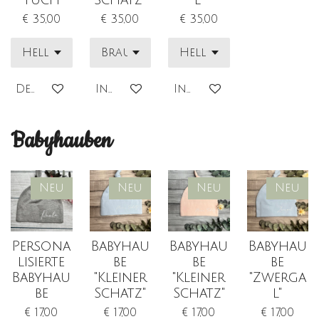
€ 35,00
€ 35,00
€ 35,00
Details anzeigen
In den Warenkorb
In den Warenkorb
Babyhauben
Neu
Neu
Neu
Neu
Persona
Babyhau
Babyhau
Babyhau
lisierte
be
be
be
Babyhau
"Kleiner
"Kleiner
"Zwerga
be
Schatz"
Schatz"
l"
€ 17,00
€ 17,00
€ 17,00
€ 17,00