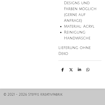
Designs und
Farben möglich
(gerne auf
Anfrage)
Material: Acryl
Reinigung:
Handwäsche
Lieferung ohne
Deko
T
T
T
T
e
e
e
e
i
i
i
i
l
l
l
l
e
e
e
e
n
n
n
n
© 2021 - 2026 Steffis Kreativfabrik