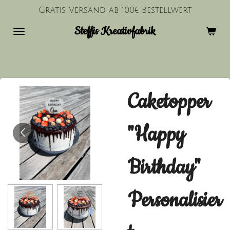
Gratis Versand ab 100€ Bestellwert
Zum
Hauptinhalt
Steffis Kreativfabrik
springen
Caketopper
"Happy
Birthday"
Personalisier