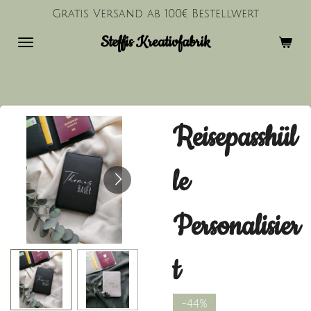
Gratis Versand ab 100€ Bestellwert
Zum
Hauptinhalt
Steffis Kreativfabrik
springen
Reisepasshül
le
Personalisier
t
-44%