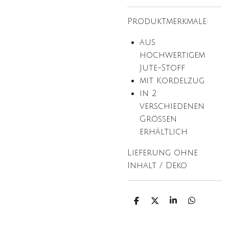
Produktmerkmale:
aus
hochwertigem
Jute-Stoff
mit Kordelzug
in 2
verschiedenen
Größen
erhältlich
Lieferung ohne
Inhalt / Deko
T
T
T
T
e
e
e
e
i
i
i
i
l
l
l
l