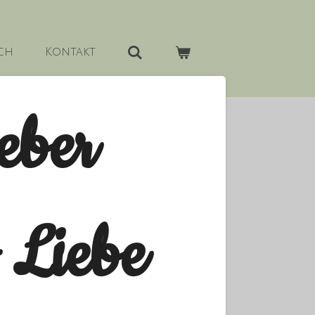
ch
Kontakt
eber
s Liebe