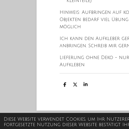
Kleinteile)
Hinweis: Aufbringen auf 
Objekten bedarf viel Übung 
möglich
Ich kann den Aufkleber ge
anbringen. Schreib mir ger
Lieferung ohne Deko - nur
Aufkleben
T
T
T
e
e
e
i
i
i
l
l
l
e
e
e
n
n
n
Diese Website verwendet Cookies, um Ihr Nutzere
© 2021 - 2026 Steffis Kreativfabrik
fortgesetzte Nutzung dieser Website bestätigt 