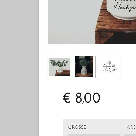
€ 8,00
Größe
Far