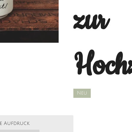
zur
Hochz
Neu
be Aufdruck