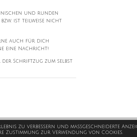
konischen und runden
bzw. ist teilweise nicht
rne auch für dich
ne eine Nachricht!
 der Schriftzug zum selbst
rlebnis zu verbessern und maßgeschneiderte Anzei
Ihre Zustimmung zur Verwendung von Cookies.