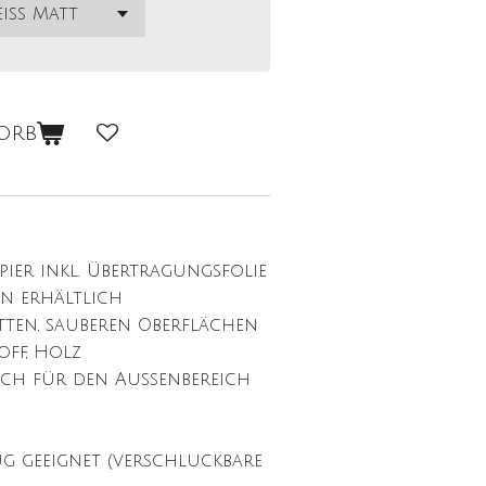
orb
pier inkl. Übertragungsfolie
n erhältlich
tten,
sauberen Oberflächen
off, Holz
uch für den Außenbereich
ug geeignet (verschluckbare