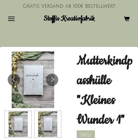
Gratis Versand ab 100€ Bestellwert
Zum
Hauptinhalt
Steffis Kreativfabrik
springen
Mutterkindp
asshülle
"Kleines
Wunder 1"
Neu