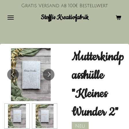
Gratis Versand ab 100€ Bestellwert
Zum
Hauptinhalt
Steffis Kreativfabrik
springen
Mutterkindp
asshülle
"Kleines
Wunder 2"
Neu