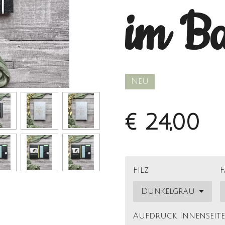
im B
Neu
€ 24,00
Filz
F
Aufdruck Innenseite