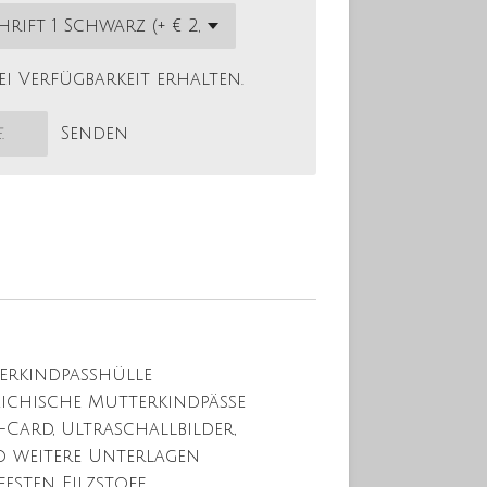
i Verfügbarkeit erhalten.
Senden
erkindpasshülle
eichische Mutterkindpässe
-Card, Ultraschallbilder,
 weitere Unterlagen
esten Filzstoff