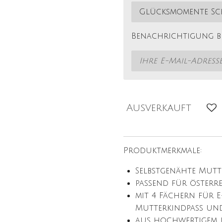
Benachrichtigung be
Ausverkauft
Produktmerkmale:
Selbstgenähte Mutt
passend für österr
mit 4 Fächern für E
Mutterkindpass und
aus hochwertigem, f