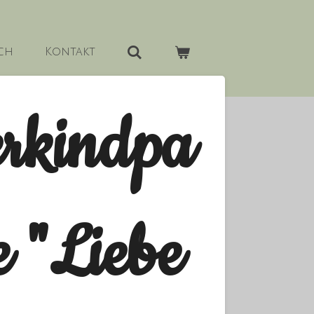
ch
Kontakt
rkindpa
e "Liebe