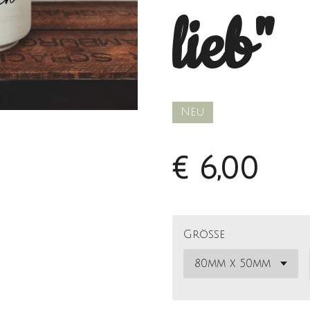
lieb"
Neu
€ 6,00
Größe