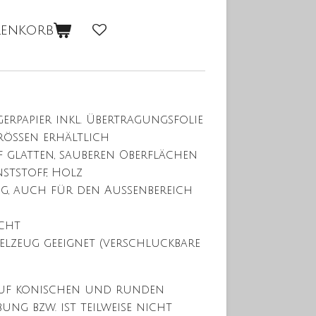
renkorb
erpapier inkl. Übertragungsfolie
rößen erhältlich
f glatten,
sauberen Oberflächen
nststoff, Holz
ig, auch für den Außenbereich
echt
elzeug geeignet (verschluckbare
auf konischen und runden
bung bzw. ist teilweise nicht