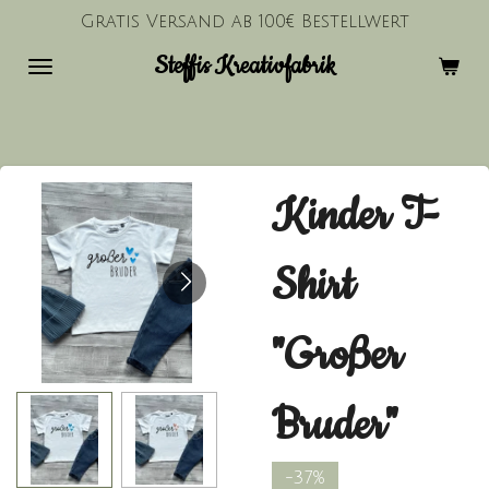
Gratis Versand ab 100€ Bestellwert
Zum
Hauptinhalt
Steffis Kreativfabrik
springen
Kinder T-
Shirt
"Großer
Bruder"
-37%