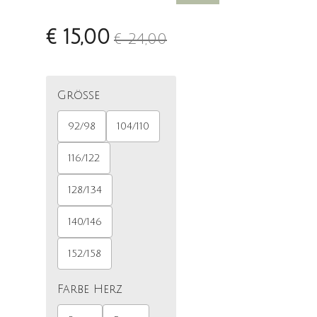
€ 15,00
€ 24,00
Größe
92/98
104/110
116/122
128/134
140/146
152/158
Farbe Herz