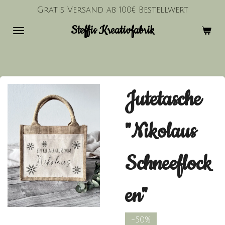
Gratis Versand ab 100€ Bestellwert
Zum
Hauptinhalt
Steffis Kreativfabrik
springen
Jutetasche
"Nikolaus
Schneeflock
en"
-50%