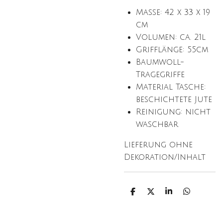
Maße: 42 x 33 x 19
cm
Volumen: ca. 21l
Grifflänge: 55cm
Baumwoll-
Tragegriffe
Material Tasche:
beschichtete Jute
Reinigung: nicht
waschbar
Lieferung ohne
Dekoration/Inhalt
T
T
T
T
e
e
e
e
i
i
i
i
l
l
l
l