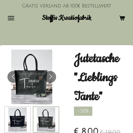
Gratis Versand ab 100€ Bestellwert
Zum
Hauptinhalt
Steffis Kreativfabrik
springen
Jutetasche
"Lieblings
Tante"
-58%
€ 8,00
€ 19,00