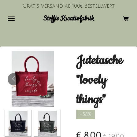
Gratis Versand ab 100€ Bestellwert
Zum
Hauptinhalt
Steffis Kreativfabrik
springen
Jutetasche
"lovely
things"
-58%
€ 8,00
€ 19,00