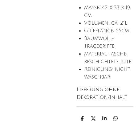
Maße: 42 x 33 x 19
cm
Volumen: ca. 21l
Grifflänge: 55cm
Baumwoll-
Tragegriffe
Material Tasche:
beschichtete Jute
Reinigung: nicht
waschbar
Lieferung ohne
Dekoration/Inhalt
T
T
T
T
e
e
e
e
i
i
i
i
l
l
l
l