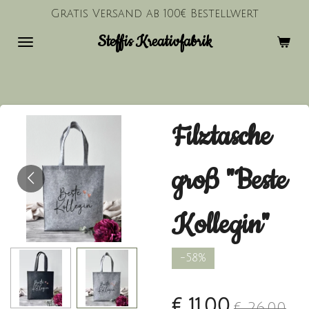
Gratis Versand ab 100€ Bestellwert
Zum
Hauptinhalt
Steffis Kreativfabrik
springen
Filztasche
groß "Beste
Kollegin"
-58%
€ 11,00
€ 26,00