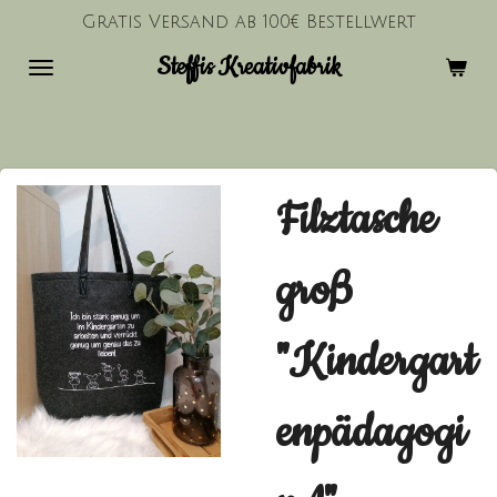
Gratis Versand ab 100€ Bestellwert
Zum
Hauptinhalt
Steffis Kreativfabrik
springen
Filztasche
groß
"Kindergart
enpädagogi