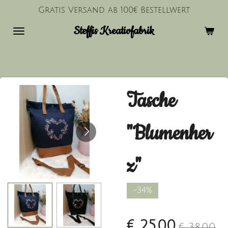
Gratis Versand ab 100€ Bestellwert
Zum
Hauptinhalt
Steffis Kreativfabrik
springen
Tasche
"Blumenher
z"
-34%
€ 25,00
€ 38,00