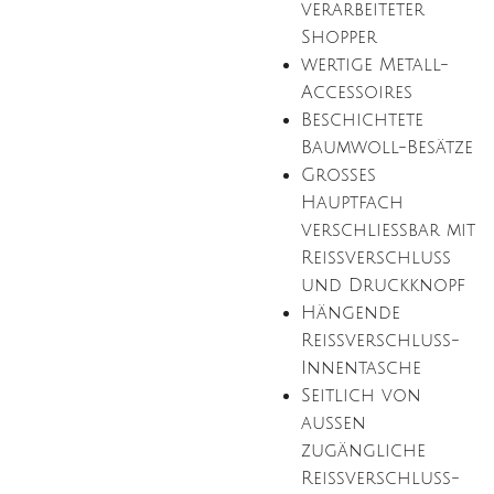
verarbeiteter
Shopper
wertige Metall-
Accessoires
Beschichtete
Baumwoll-Besätze
Großes
Hauptfach
verschließbar mit
Reißverschluss
und Druckknopf
Hängende
Reißverschluss-
Innentasche
Seitlich von
außen
zugängliche
Reißverschluss-