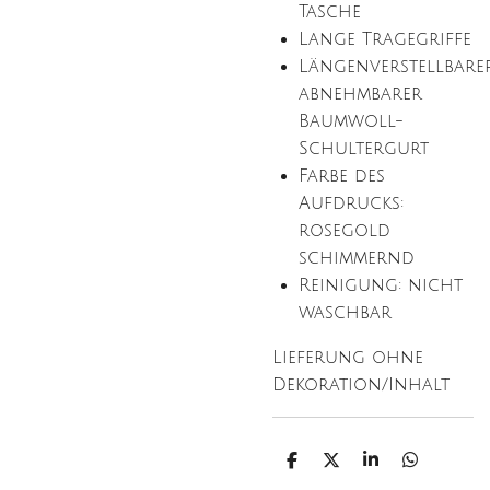
Tasche
Lange Tragegriffe
Längenverstellbarer
abnehmbarer
Baumwoll-
Schultergurt
Farbe des
Aufdrucks:
rosegold
schimmernd
Reinigung: nicht
waschbar
Lieferung ohne
Dekoration/Inhalt
T
T
T
T
e
e
e
e