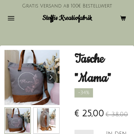
Gratis Versand ab 100€ Bestellwert
Zum
Hauptinhalt
Steffis Kreativfabrik
springen
Tasche
"Mama"
-34%
€ 25,00
€ 38,00
In den