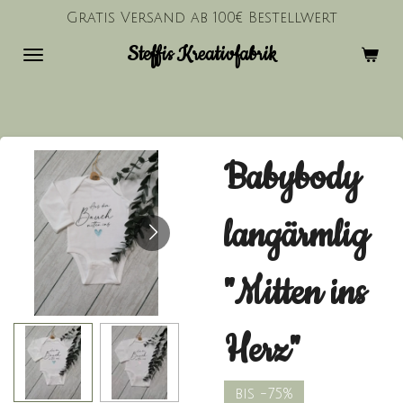
Gratis Versand ab 100€ Bestellwert
Zum
Hauptinhalt
Steffis Kreativfabrik
springen
Babybody
langärmlig
"Mitten ins
Herz"
bis -75%