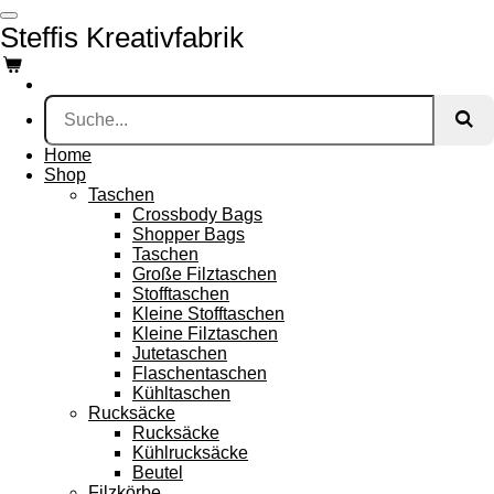
Zum
Steffis Kreativfabrik
Hauptinhalt
springen
Home
Shop
Taschen
Crossbody Bags
Shopper Bags
Taschen
Große Filztaschen
Stofftaschen
Kleine Stofftaschen
Kleine Filztaschen
Jutetaschen
Flaschentaschen
Kühltaschen
Rucksäcke
Rucksäcke
Kühlrucksäcke
Beutel
Filzkörbe