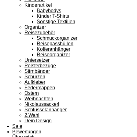
Kinderartikel
Babybodys
Kinder T-Shirts
Sonstige Textilien
Organizer
Reisezubehör
Schmuckorganizer
Reisepasshüllen
Kofferanhänger
Reiseorganizer
Untersetzer
Polsterbezüge
Stirnbänder
Schürzen
Aufkleber
Federmappen
Ostern
Weihnachten
Nikolaussackerl
Schlüsselanhänger
2.Wahl
Dein Design
Sale
Bewertungen