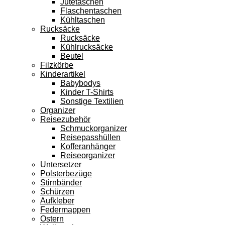
Jutetaschen
Flaschentaschen
Kühltaschen
Rucksäcke
Rucksäcke
Kühlrucksäcke
Beutel
Filzkörbe
Kinderartikel
Babybodys
Kinder T-Shirts
Sonstige Textilien
Organizer
Reisezubehör
Schmuckorganizer
Reisepasshüllen
Kofferanhänger
Reiseorganizer
Untersetzer
Polsterbezüge
Stirnbänder
Schürzen
Aufkleber
Federmappen
Ostern