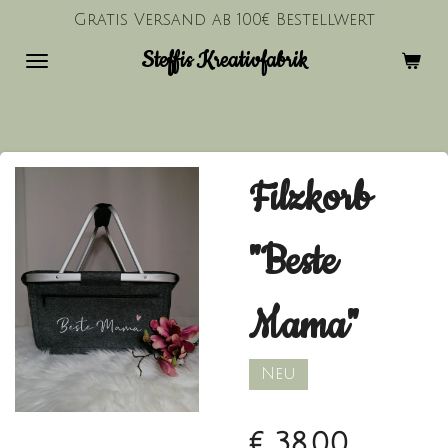
Gratis Versand ab 100€ Bestellwert
Zum
Hauptinhalt
Steffis Kreativfabrik
springen
Filzkorb
"Beste
Mama"
Neu
€ 38,00