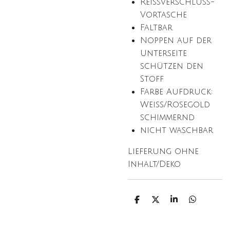
Reißverschluss-
Vortasche
Faltbar
Noppen auf der
Unterseite
schützen den
Stoff
Farbe Aufdruck:
Weiß/Rosegold
schimmernd
nicht waschbar
Lieferung ohne
Inhalt/Deko
T
T
T
T
e
e
e
e
i
i
i
i
l
l
l
l