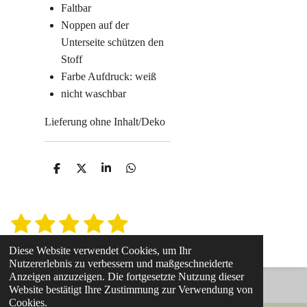
Faltbar
Noppen auf der
Unterseite schützen den
Stoff
Farbe Aufdruck: weiß
nicht waschbar
Lieferung ohne Inhalt/Deko
T
T
T
T
e
e
e
e
i
i
i
i
l
l
l
l
e
e
e
e
1
2
3
4
5
B
B
n
n
n
n
e
e
S
S
S
S
S
w
1 Stimme
Diese Website verwendet Cookies, um Ihr
w
e
t
t
t
t
t
Nutzererlebnis zu verbessern und maßgeschneiderte
r
e
Anzeigen anzuzeigen. Die fortgesetzte Nutzung dieser
t
e
e
e
e
e
© 2021 - 2026 Steffis Kreativfabrik
r
Website bestätigt Ihre Zustimmung zur Verwendung von
u
Cookies.
n
t