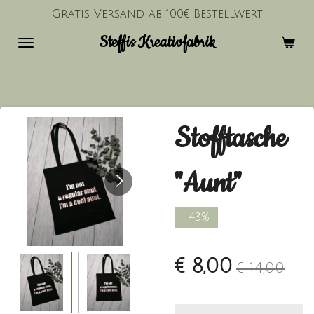
Gratis Versand ab 100€ Bestellwert
Zum
Hauptinhalt
Steffis Kreativfabrik
springen
Stofftasche
"Aunt"
-43%
€ 8,00
€ 14,00