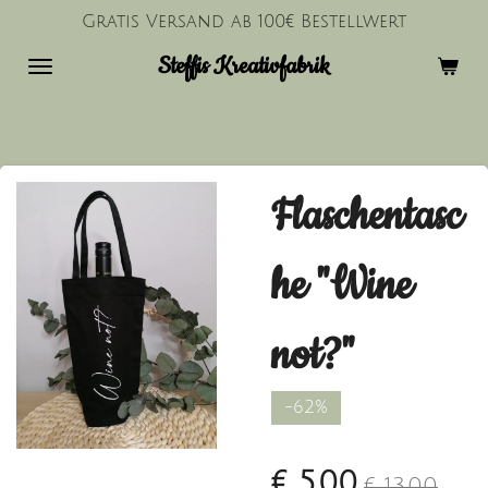
Gratis Versand ab 100€ Bestellwert
Zum
Hauptinhalt
Steffis Kreativfabrik
springen
Flaschentasc
he "Wine
not?"
-62%
€ 5,00
€ 13,00