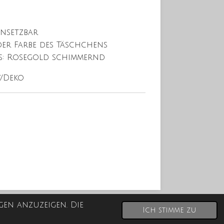
insetzbar
der Farbe des Täschchens
s: Rosegold schimmernd
t/Deko
gen anzuzeigen. Die
Ich stimme zu