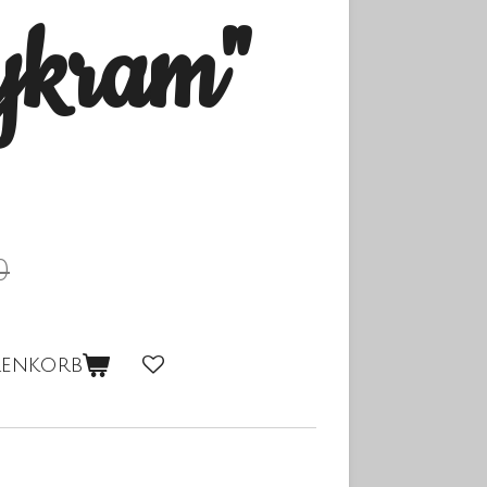
ykram"
0
renkorb