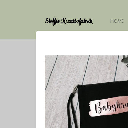
Zum
Hauptinhalt
Steffis Kreativfabrik
springen
Home