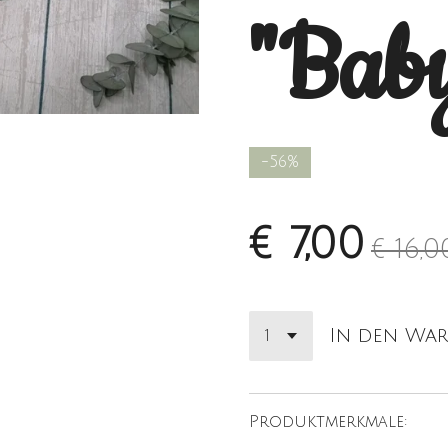
"Bab
-56%
€ 7,00
€ 16,0
In den Wa
Produktmerkmale: