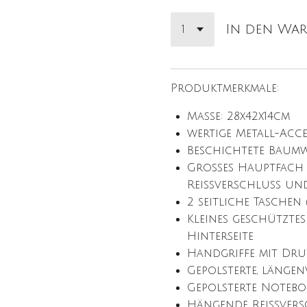
In den Wa
Produktmerkmale:
Maße: 28x42x14cm
wertige Metall-Acce
Beschichtete Baumw
Großes Hauptfach 
Reißverschluss un
2 seitliche Taschen
Kleines geschützte
Hinterseite
Handgriffe mit Dr
Gepolsterte, längen
Gepolsterte Noteb
Hängende Reißvers