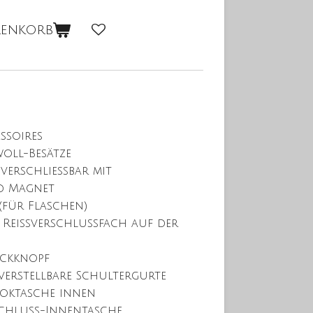
renkorb
ssoires
oll-Besätze
verschließbar mit
d Magnet
 (für Flaschen)
s Reißverschlussfach auf der
uckknopf
verstellbare Schultergurte
ooktasche innen
chluss-Innentasche