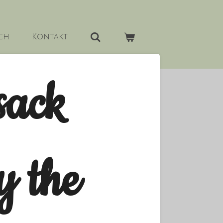
ch
Kontakt
sack
y the