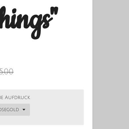
 things"
5,00
be Aufdruck