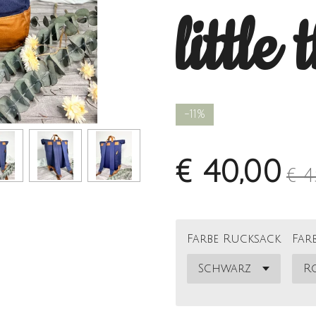
little
-11%
€ 40,00
€ 4
Farbe Rucksack
Far