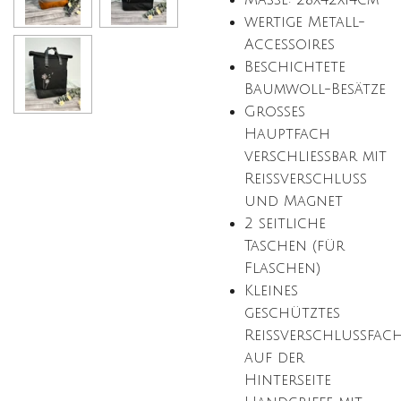
Maße: 28x42x14cm
wertige Metall-
Accessoires
Beschichtete
Baumwoll-Besätze
Großes
Hauptfach
verschließbar mit
Reißverschluss
und Magnet
2 seitliche
Taschen (für
Flaschen)
Kleines
geschütztes
Reißverschlussfac
auf der
Hinterseite