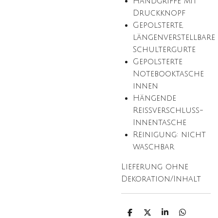
Handgriffe mit
Druckknopf
Gepolsterte,
längenverstellbare
Schultergurte
Gepolsterte
Notebooktasche
innen
Hängende
Reißverschluss-
Innentasche
Reinigung: nicht
waschbar
Lieferung ohne
Dekoration/Inhalt
T
T
T
T