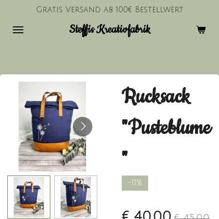
Gratis Versand ab 100€ Bestellwert
Zum
Hauptinhalt
Steffis Kreativfabrik
springen
Rucksack
"Pusteblume
"
-11%
€ 40,00
€ 45,00