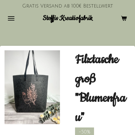
Gratis Versand ab 100€ Bestellwert
Zum
Hauptinhalt
Steffis Kreativfabrik
springen
Filztasche
groß
"Blumenfra
u"
-50%