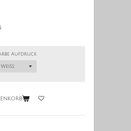
0
arbe Aufdruck
renkorb