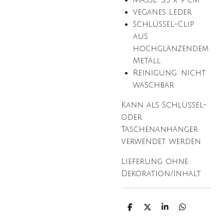
Maße: 3,5 x 9 cm
veganes Leder
Schlüssel-Clip
aus
hochglänzendem
Metall
Reinigung: nicht
waschbar
Kann als Schlüssel-
oder
Taschenanhänger
verwendet werden
Lieferung ohne
Dekoration/Inhalt
T
T
T
T
e
e
e
e