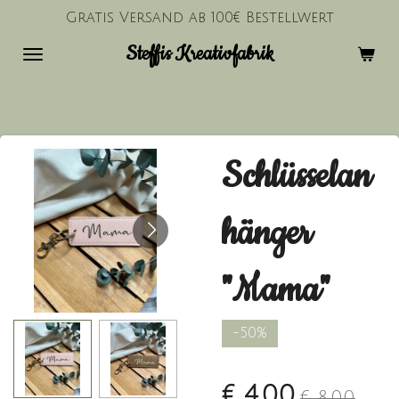
Gratis Versand ab 100€ Bestellwert
Zum
Hauptinhalt
Steffis Kreativfabrik
springen
Schlüsselan
hänger
"Mama"
-50%
€ 4,00
€ 8,00