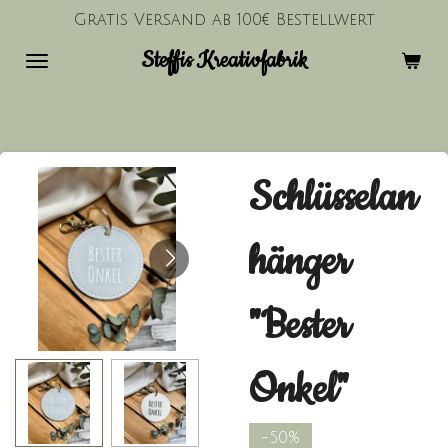
Gratis Versand ab 100€ Bestellwert
Zum
Hauptinhalt
Steffis Kreativfabrik
springen
Schlüsselan
hänger
"Bester
Onkel"
-50%