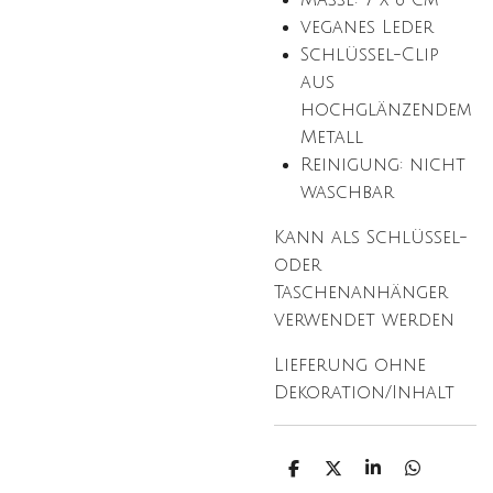
Maße: 7 x 6 cm
veganes Leder
Schlüssel-Clip
aus
hochglänzendem
Metall
Reinigung: nicht
waschbar
Kann als Schlüssel-
oder
Taschenanhänger
verwendet werden
Lieferung ohne
Dekoration/Inhalt
T
T
T
T
e
e
e
e