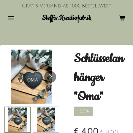
Gratis Versand ab 100€ Bestellwert
Zum
Hauptinhalt
Steffis Kreativfabrik
springen
Schlüsselan
hänger
"Oma"
-50%
€ 4,00
€ 8,00