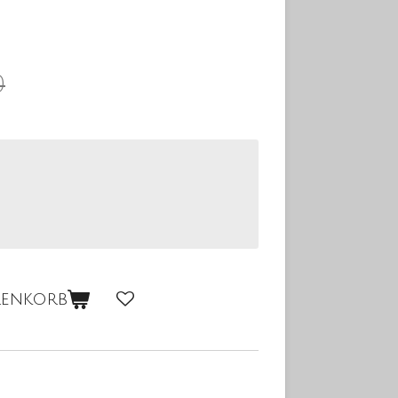
0
renkorb